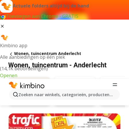
Actuele folders altijd bij de hand
Toevoegen aan Chrome - GRATIS
Kimbino app
Wonen, tuincentrum Anderlecht
Alle aanbiedingen op één plek
Wonen, tuincentrum - Anderlecht
(14,1K beoordelingen)
Openen
Zoeken naar winkels, categorieën, producten...
Action
Leen Bakk
Aanbiedingen