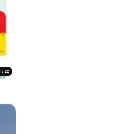
ina
22