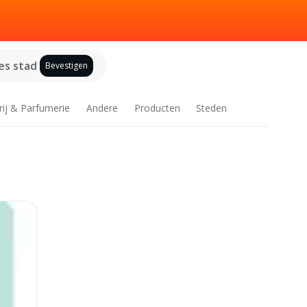
es stad
Bevestigen
rij & Parfumerie
Andere
Producten
Steden