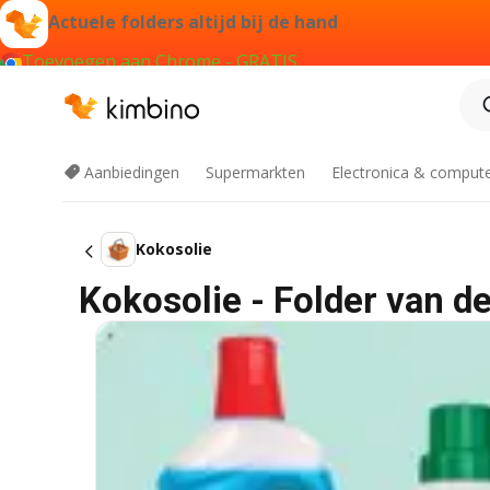
Actuele folders altijd bij de hand
Toevoegen aan Chrome - GRATIS
Aanbiedingen
Supermarkten
Electronica & comput
Kokosolie
Kokosolie - Folder van d