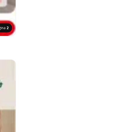
gina
2