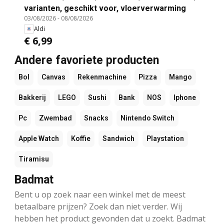
varianten, geschikt voor, vloerverwarming
03/08/2026
-
08/08/2026
Aldi
€ 6,99
Andere favoriete producten
Bol
Canvas
Rekenmachine
Pizza
Mango
Bakkerij
LEGO
Sushi
Bank
NOS
Iphone
Pc
Zwembad
Snacks
Nintendo Switch
Apple Watch
Koffie
Sandwich
Playstation
Tiramisu
Badmat
Bent u op zoek naar een winkel met de meest
betaalbare prijzen? Zoek dan niet verder. Wij
hebben het product gevonden dat u zoekt. Badmat