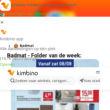
Actuele folders altijd bij de hand
Toevoegen aan Chrome - GRATIS
Kimbino app
Badmat
Alle aanbiedingen op één plek
Badmat - Folder van de week:
(14,1K beoordelingen)
Openen
Zoeken naar winkels, categorieën, producten...
Kies stad