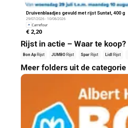
Druivenblaadjes gevuld met rijst Suntat, 400 g
29/07/2026
-
10/08/2026
Carrefour
€ 2,20
Rijst in actie – Waar te koop?
Bon Ap
Rijst
JUMBO
Rijst
Spar
Rijst
Lidl
Rijst
Meer folders uit de categorie