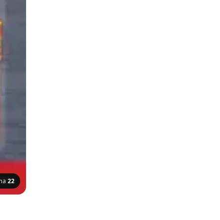
ina
22