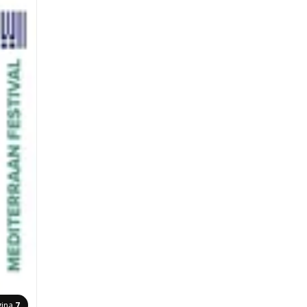
gina
7