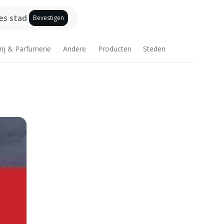
es stad
Bevestigen
rij & Parfumerie
Andere
Producten
Steden