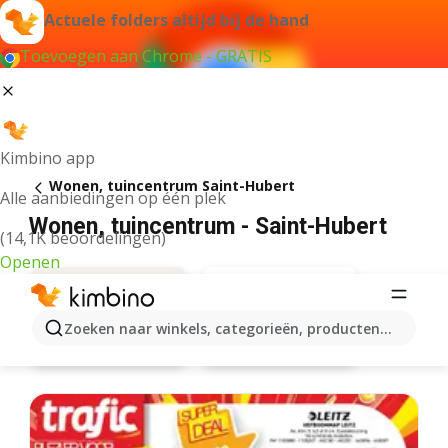
Actuele folders altijd bij de hand
Toevoegen aan Chrome - GRATIS
Kimbino app
Wonen, tuincentrum Saint-Hubert
Alle aanbiedingen op één plek
Wonen, tuincentrum - Saint-Hubert
(14,1K beoordelingen)
Openen
Zoeken naar winkels, categorieën, producten...
Trafic
Aanbiedingen