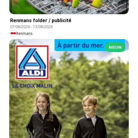
Renmans folder / publicité
07/08/2026
-
13/08/2026
Renmans
NIEUW