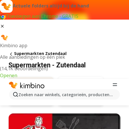
Actuele folders altijd bij de hand
Toevoegen aan Chrome - GRATIS
Kimbino app
Supermarkten Zutendaal
Alle aanbiedingen op één plek
Supermarkten - Zutendaal
(14,1K beoordelingen)
Openen
Zoeken naar winkels, categorieën, producten...
Aanbiedingen
Carrefour market