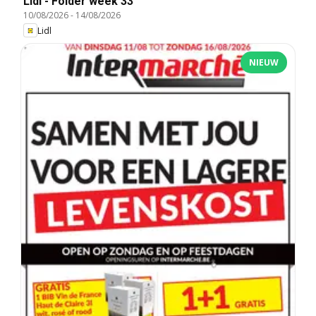
Lidl - Folder week 33
10/08/2026
-
14/08/2026
Lidl
NIEUW