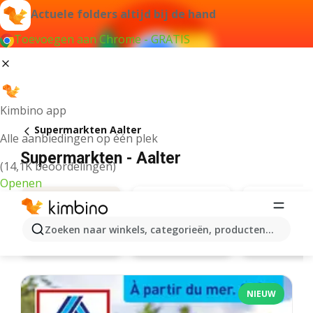
Actuele folders altijd bij de hand
Toevoegen aan Chrome - GRATIS
Kimbino app
Supermarkten Aalter
Alle aanbiedingen op één plek
Supermarkten - Aalter
(14,1K beoordelingen)
Openen
Zoeken naar winkels, categorieën, producten...
Aldi
Aanbiedingen
Carrefo
NIEUW