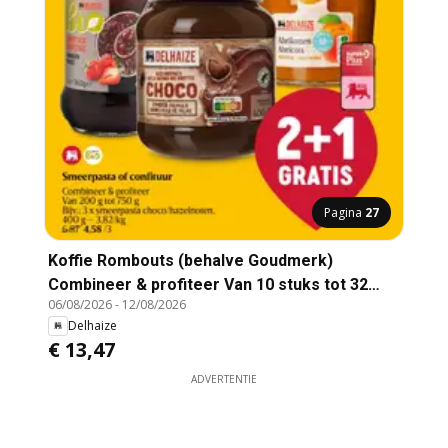
Pagina
27
Koffie Rombouts (behalve Goudmerk)
Combineer & profiteer Van 10 stuks tot 32
06/08/2026
-
12/08/2026
stuks, 250 g of 500 g Bijv.: 5 x filters dessert,
Delhaize
10 stuks - 0,27/stuk 22,45 13,47 /5, Koffie
€ 13,47
Rombouts
ADVERTENTIE