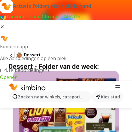
Actuele folders altijd bij de hand
Toevoegen aan Chrome - GRATIS
Kimbino app
Dessert
Alle aanbiedingen op één plek
Dessert - Folder van de week:
(14,1K beoordelingen)
Openen
Zoeken naar winkels, categorieën, producten...
Kies stad