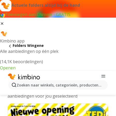
Actuele folders altijd bij de hand
Toevoegen aan Chrome - GRATIS
Kimbino app
Folders Wingene
Alle aanbiedingen op één plek
(14,1K beoordelingen)
Openen
Wingene folders online
Zoeken naar winkels, categorieën, producten...
We hebben de laatste en meest populaire
aanbiedingen voor jou geselecteerd