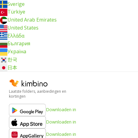
Sverige
Türkiye
United Arab Emirates
United States
Ελλάδα
България
Україна
한국
日本
Laatste folders, aanbiedingen en
kortingen
Downloaden in
Downloaden in
Downloaden in