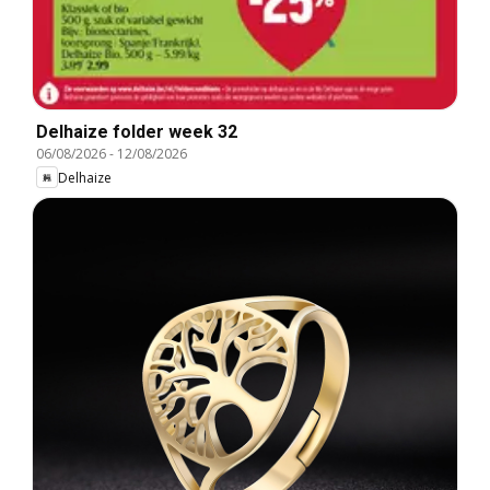
Delhaize folder week 32
06/08/2026
-
12/08/2026
Delhaize