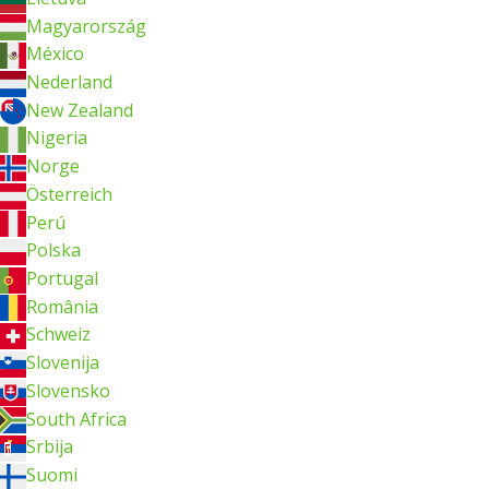
Magyarország
México
Nederland
New Zealand
Nigeria
Norge
Österreich
Perú
Polska
Portugal
România
Schweiz
Slovenija
Slovensko
South Africa
Srbija
Suomi