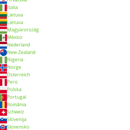
Italia
Lietuva
Lietuva
Magyarország
México
Nederland
New Zealand
Nigeria
Norge
Österreich
Perú
Polska
Portugal
România
Schweiz
Slovenija
Slovensko