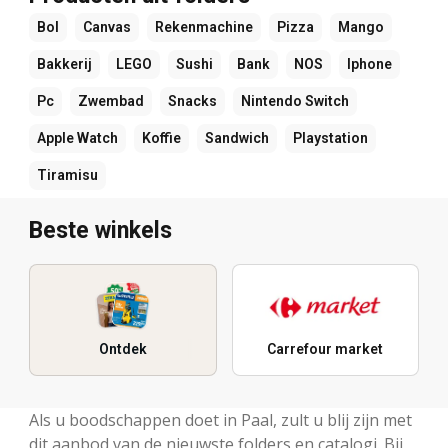
Bol
Canvas
Rekenmachine
Pizza
Mango
Bakkerij
LEGO
Sushi
Bank
NOS
Iphone
Pc
Zwembad
Snacks
Nintendo Switch
Apple Watch
Koffie
Sandwich
Playstation
Tiramisu
Beste winkels
Ontdek
Carrefour market
Als u boodschappen doet in Paal, zult u blij zijn met
dit aanbod van de nieuwste folders en catalogi. Bij