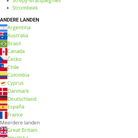
Strépy-Bracquegnies
Strombeek
ANDERE LANDEN
Argentina
Australia
Brasil
Canada
Česko
Chile
Colombia
Cyprus
Danmark
Deutschland
España
France
Meerdere landen
Great Britain
Hrvatska