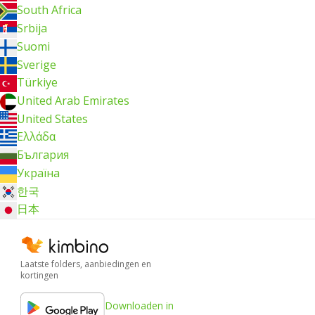
South Africa
Srbija
Suomi
Sverige
Türkiye
United Arab Emirates
United States
Ελλάδα
България
Україна
한국
日本
Laatste folders, aanbiedingen en
kortingen
Downloaden in