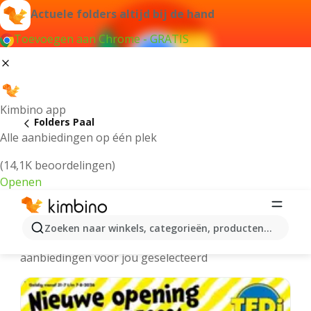
Actuele folders altijd bij de hand
Toevoegen aan Chrome - GRATIS
Kimbino app
Folders Paal
Alle aanbiedingen op één plek
(14,1K beoordelingen)
Openen
Paal folders online
Zoeken naar winkels, categorieën, producten...
We hebben de laatste en meest populaire
aanbiedingen voor jou geselecteerd