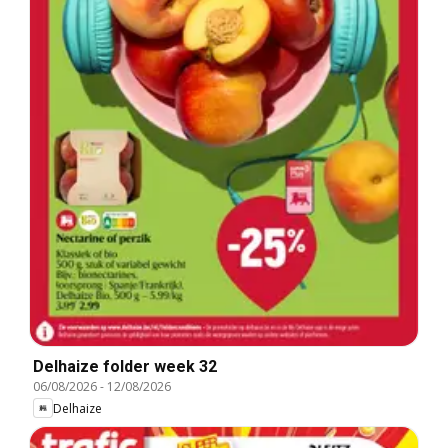
Delhaize folder week 32
06/08/2026
-
12/08/2026
Delhaize