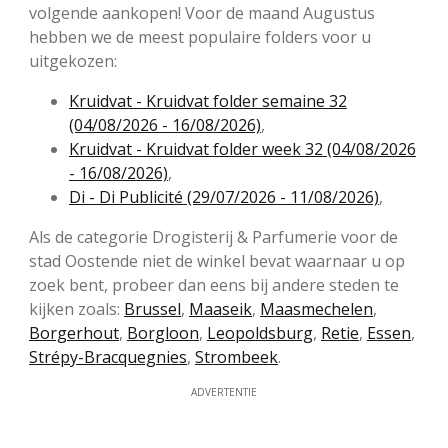
volgende aankopen! Voor de maand Augustus
hebben we de meest populaire folders voor u
uitgekozen:
Kruidvat - Kruidvat folder semaine 32
(04/08/2026 - 16/08/2026)
,
Kruidvat - Kruidvat folder week 32 (04/08/2026
- 16/08/2026)
,
Di - Di Publicité (29/07/2026 - 11/08/2026)
,
Als de categorie Drogisterij & Parfumerie voor de
stad Oostende niet de winkel bevat waarnaar u op
zoek bent, probeer dan eens bij andere steden te
kijken zoals:
Brussel
,
Maaseik
,
Maasmechelen
,
Borgerhout
,
Borgloon
,
Leopoldsburg
,
Retie
,
Essen
,
Strépy-Bracquegnies
,
Strombeek
.
ADVERTENTIE