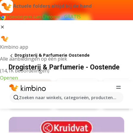
Actuele folders altijd bij de hand
Toevoegen aan Chrome - GRATIS
Kimbino app
Drogisterij & Parfumerie Oostende
Alle aanbiedingen op één plek
Drogisterij & Parfumerie - Oostende
(14,1K beoordelingen)
Openen
Zoeken naar winkels, categorieën, producten...
Kruidvat
Di
Aanbiedingen