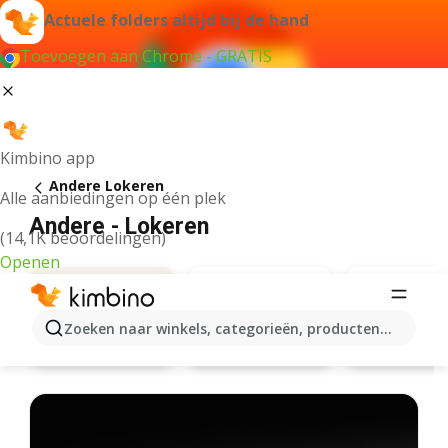
Actuele folders altijd bij de hand
Toevoegen aan Chrome - GRATIS
Kimbino app
Andere Lokeren
Alle aanbiedingen op één plek
Andere - Lokeren
(14,1K beoordelingen)
Openen
Zoeken naar winkels, categorieën, producten...
Hema
Wibra
Aanbiedingen