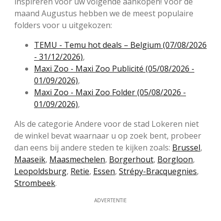
inspireren voor uw volgende aankopen! Voor de
maand Augustus hebben we de meest populaire
folders voor u uitgekozen:
TEMU - Temu hot deals – Belgium (07/08/2026
- 31/12/2026)
,
Maxi Zoo - Maxi Zoo Publicité (05/08/2026 -
01/09/2026)
,
Maxi Zoo - Maxi Zoo Folder (05/08/2026 -
01/09/2026)
,
Als de categorie Andere voor de stad Lokeren niet
de winkel bevat waarnaar u op zoek bent, probeer
dan eens bij andere steden te kijken zoals:
Brussel
,
Maaseik
,
Maasmechelen
,
Borgerhout
,
Borgloon
,
Leopoldsburg
,
Retie
,
Essen
,
Strépy-Bracquegnies
,
Strombeek
.
ADVERTENTIE