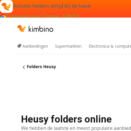
Actuele folders altijd bij de hand
Toevoegen aan Chrome - GRATIS
Aanbiedingen
Supermarkten
Electronica & comput
Folders Heusy
Heusy folders online
We hebben de laatste en meest populaire aanbied