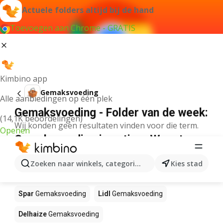
Actuele folders altijd bij de hand
Toevoegen aan Chrome - GRATIS
Kimbino app
Gemaksvoeding
Alle aanbiedingen op één plek
Gemaksvoeding - Folder van de week:
(14,1K beoordelingen)
Wij konden geen resultaten vinden voor die term.
Openen
Gemaksvoeding in actie – Waar te
koop?
Zoeken naar winkels, categorieën, producten...
Kies stad
Bon Ap
Gemaksvoeding
JUMBO
Gemaksvoeding
Spar
Gemaksvoeding
Lidl
Gemaksvoeding
Delhaize
Gemaksvoeding