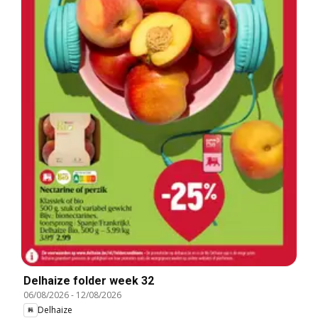
Delhaize folder week 32
06/08/2026
-
12/08/2026
Delhaize