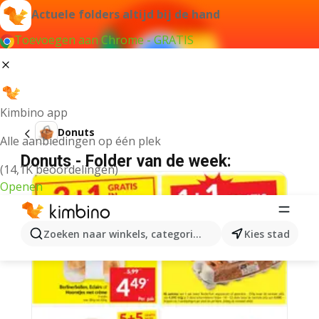
Actuele folders altijd bij de hand
Toevoegen aan Chrome - GRATIS
Kimbino app
Donuts
Alle aanbiedingen op één plek
Donuts - Folder van de week:
(14,1K beoordelingen)
Openen
Zoeken naar winkels, categorieën, producten...
Kies stad