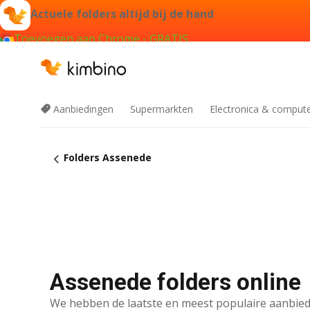
Actuele folders altijd bij de hand
Toevoegen aan Chrome - GRATIS
Aanbiedingen
Supermarkten
Electronica & comput
Folders Assenede
Assenede folders online
We hebben de laatste en meest populaire aanbied