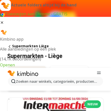
Actuele folders altijd bij de hand
Toevoegen aan Chrome - GRATIS
Kimbino app
Supermarkten Liège
Alle aanbiedingen op één plek
Supermarkten - Liège
(14,1K beoordelingen)
Openen
Zoeken naar winkels, categorieën, producten...
Aldi
Aanbiedingen
NIEUW