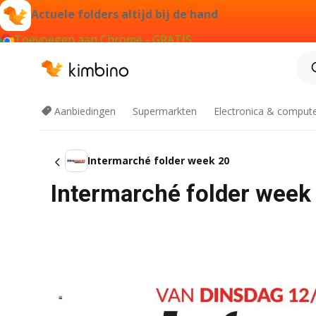
Actuele folders altijd bij de hand
Toevoegen aan Chrome - GRATIS
Aanbiedingen
Supermarkten
Electronica & comput
Intermarché folder week 20
Intermarché folder week