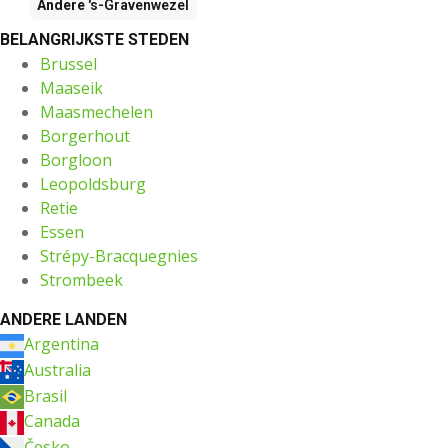
Andere
's-Gravenwezel
BELANGRIJKSTE STEDEN
Brussel
Maaseik
Maasmechelen
Borgerhout
Borgloon
Leopoldsburg
Retie
Essen
Strépy-Bracquegnies
Strombeek
ANDERE LANDEN
Argentina
Australia
Brasil
Canada
Česko