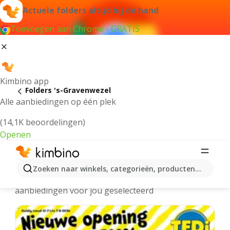
Actuele folders altijd bij de hand
Toevoegen aan Chrome - GRATIS
Kimbino app
Folders 's-Gravenwezel
Alle aanbiedingen op één plek
(14,1K beoordelingen)
Openen
's-Gravenwezel folders online
Zoeken naar winkels, categorieën, producten...
We hebben de laatste en meest populaire
aanbiedingen voor jou geselecteerd