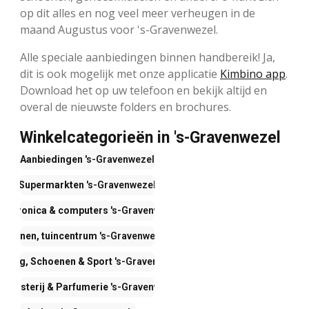
op dit alles en nog veel meer verheugen in de
maand Augustus voor 's-Gravenwezel.
Alle speciale aanbiedingen binnen handbereik! Ja,
dit is ook mogelijk met onze applicatie
Kimbino app
.
Download het op uw telefoon en bekijk altijd en
overal de nieuwste folders en brochures.
Winkelcategorieën in 's-Gravenwezel
Aanbiedingen
's-Gravenwezel
Supermarkten
's-Gravenwezel
lectronica & computers
's-Gravenwezel
Wonen, tuincentrum
's-Gravenwezel
leding, Schoenen & Sport
's-Gravenwezel
rogisterij & Parfumerie
's-Gravenwezel