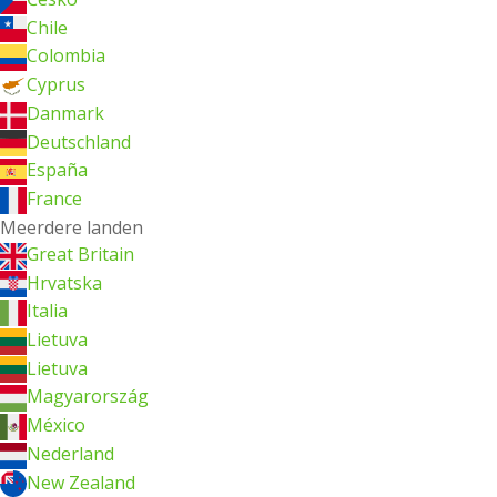
Chile
Colombia
Cyprus
Danmark
Deutschland
España
France
Meerdere landen
Great Britain
Hrvatska
Italia
Lietuva
Lietuva
Magyarország
México
Nederland
New Zealand