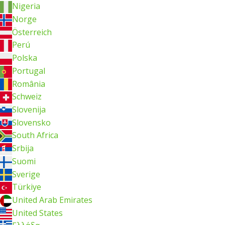
Nigeria
Norge
Österreich
Perú
Polska
Portugal
România
Schweiz
Slovenija
Slovensko
South Africa
Srbija
Suomi
Sverige
Türkiye
United Arab Emirates
United States