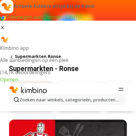
Actuele folders altijd bij de hand
Toevoegen aan Chrome - GRATIS
Kimbino app
Supermarkten Ronse
Alle aanbiedingen op één plek
Supermarkten - Ronse
(14,1K beoordelingen)
Openen
Zoeken naar winkels, categorieën, producten...
Carrefour
Lidl
Aanbiedingen