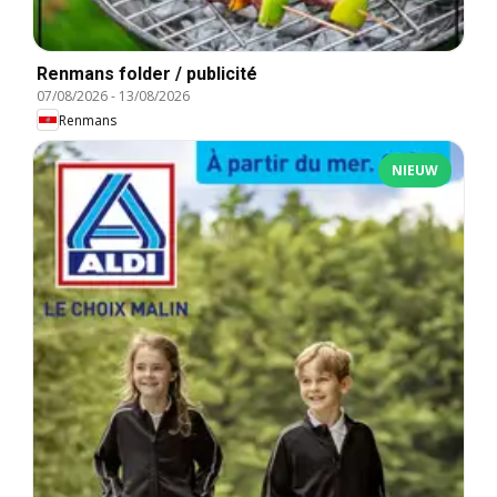
Renmans folder / publicité
07/08/2026
-
13/08/2026
Renmans
NIEUW