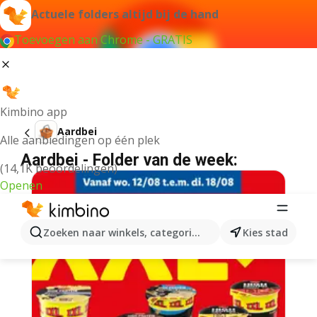
Actuele folders altijd bij de hand
Toevoegen aan Chrome - GRATIS
Kimbino app
Aardbei
Alle aanbiedingen op één plek
Aardbei - Folder van de week:
(14,1K beoordelingen)
Openen
Zoeken naar winkels, categorieën, producten...
Kies stad