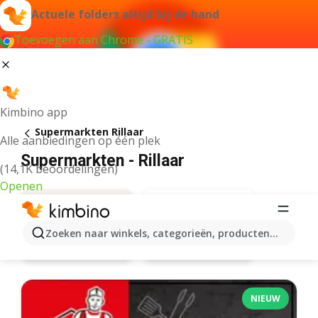
Actuele folders altijd bij de hand
Toevoegen aan Chrome - GRATIS
Kimbino app
Supermarkten Rillaar
Alle aanbiedingen op één plek
Supermarkten - Rillaar
(14,1K beoordelingen)
Openen
Zoeken naar winkels, categorieën, producten...
Carrefour
Aanbiedingen
NIEUW