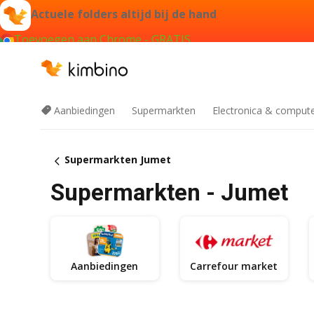
Actuele folders altijd bij de hand
Toevoegen aan Chrome - GRATIS
Aanbiedingen
Supermarkten
Electronica & comput
Supermarkten Jumet
Supermarkten - Jumet
Aanbiedingen
Carrefour market