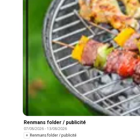
Renmans folder / publicité
07/08/2026
-
13/08/2026
Renmans folder / publicité