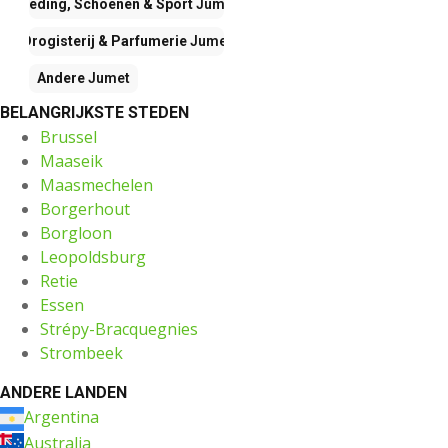
Kleding, Schoenen & Sport
Jumet
Drogisterij & Parfumerie
Jumet
Andere
Jumet
BELANGRIJKSTE STEDEN
Brussel
Maaseik
Maasmechelen
Borgerhout
Borgloon
Leopoldsburg
Retie
Essen
Strépy-Bracquegnies
Strombeek
ANDERE LANDEN
Argentina
Australia