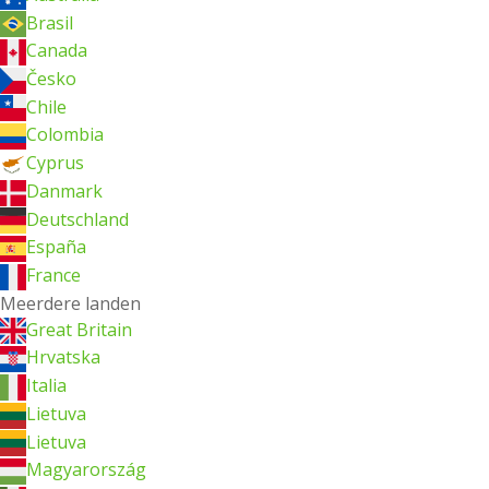
Brasil
Canada
Česko
Chile
Colombia
Cyprus
Danmark
Deutschland
España
France
Meerdere landen
Great Britain
Hrvatska
Italia
Lietuva
Lietuva
Magyarország