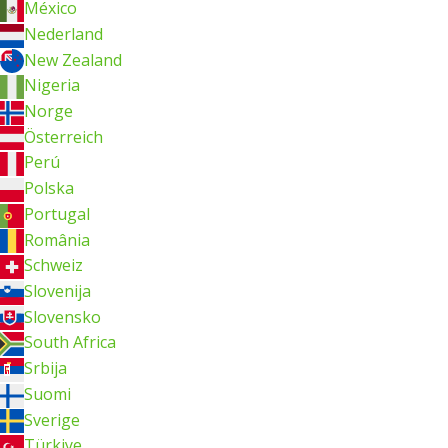
México
Nederland
New Zealand
Nigeria
Norge
Österreich
Perú
Polska
Portugal
România
Schweiz
Slovenija
Slovensko
South Africa
Srbija
Suomi
Sverige
Türkiye