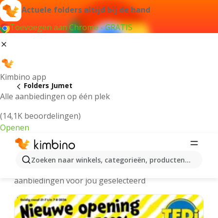
Actuele folders altijd bij de hand
Toevoegen aan Chrome - GRATIS
Kimbino app
Folders Jumet
Alle aanbiedingen op één plek
(14,1K beoordelingen)
Openen
Jumet folders online
Zoeken naar winkels, categorieën, producten...
We hebben de laatste en meest populaire
aanbiedingen voor jou geselecteerd