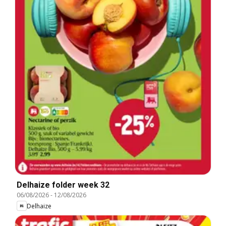
Delhaize folder week 32
06/08/2026
-
12/08/2026
Delhaize