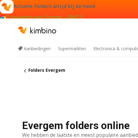
Actuele folders altijd bij de hand
Toevoegen aan Chrome - GRATIS
Aanbiedingen
Supermarkten
Electronica & comput
Folders Evergem
Evergem folders online
We hebben de laatste en meest populaire aanbied