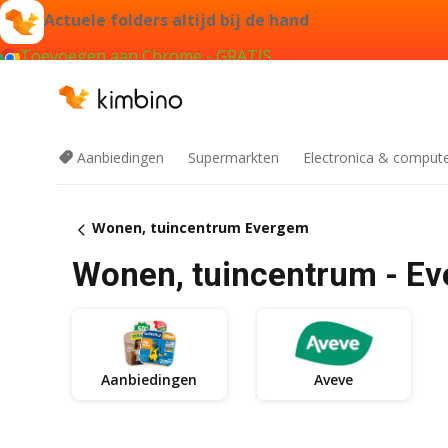
Actuele folders altijd bij de hand
Toevoegen aan Chrome - GRATIS
Aanbiedingen
Supermarkten
Electronica & comput
Wonen, tuincentrum Evergem
Wonen, tuincentrum - E
Aanbiedingen
Aveve