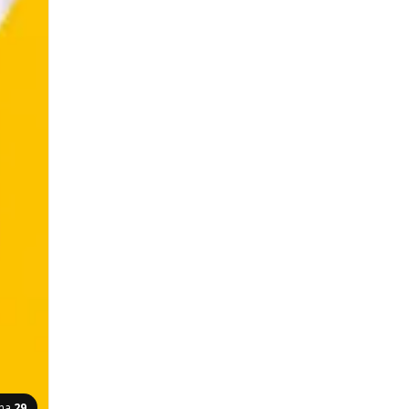
ina
29