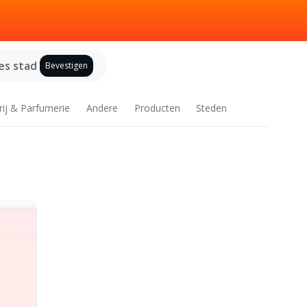
es stad
Bevestigen
rij & Parfumerie
Andere
Producten
Steden