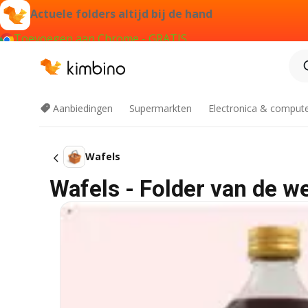
Actuele folders altijd bij de hand
Toevoegen aan Chrome - GRATIS
Aanbiedingen
Supermarkten
Electronica & comput
Wafels
Wafels - Folder van de w