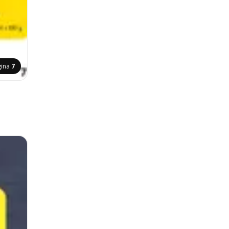
gina
7