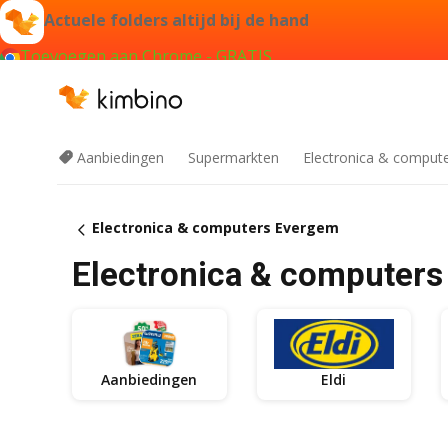
Actuele folders altijd bij de hand
Toevoegen aan Chrome - GRATIS
Aanbiedingen
Supermarkten
Electronica & comput
Electronica & computers Evergem
Electronica & computers
Aanbiedingen
Eldi