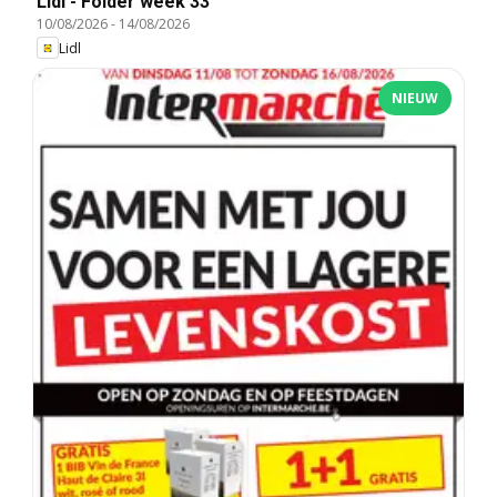
Lidl - Folder week 33
10/08/2026
-
14/08/2026
Lidl
NIEUW