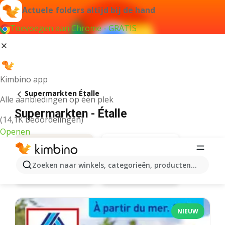
Actuele folders altijd bij de hand
Toevoegen aan Chrome - GRATIS
Kimbino app
Supermarkten Étalle
Alle aanbiedingen op één plek
Supermarkten - Étalle
(14,1K beoordelingen)
Openen
Zoeken naar winkels, categorieën, producten...
Aanbiedingen
Intermarché
NIEUW