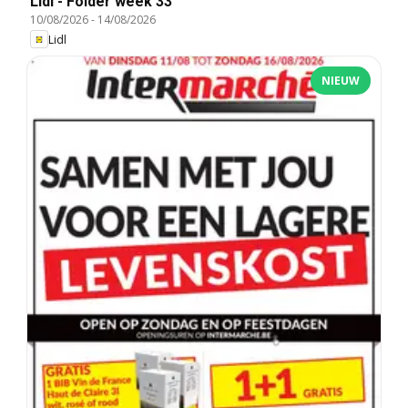
Lidl - Folder week 33
10/08/2026
-
14/08/2026
Lidl
NIEUW