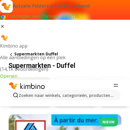
Actuele folders altijd bij de hand
Toevoegen aan Chrome - GRATIS
Kimbino app
Supermarkten Duffel
Alle aanbiedingen op één plek
Supermarkten - Duffel
(14,1K beoordelingen)
Openen
Zoeken naar winkels, categorieën, producten...
Lidl
Delhaize
Aanbiedingen
NIEUW