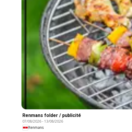
Renmans folder / publicité
07/08/2026
-
13/08/2026
Renmans