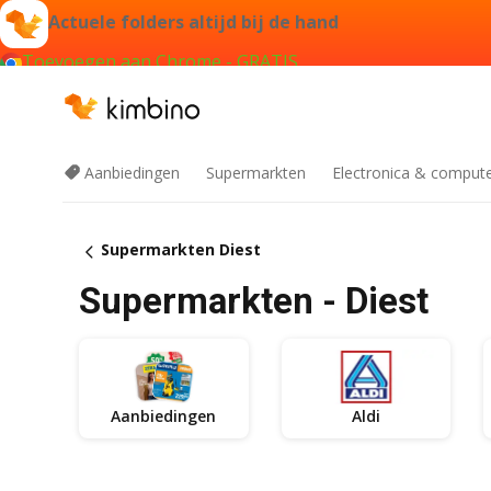
Actuele folders altijd bij de hand
Toevoegen aan Chrome - GRATIS
Aanbiedingen
Supermarkten
Electronica & comput
Supermarkten Diest
Supermarkten - Diest
Aanbiedingen
Aldi