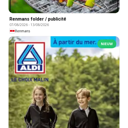
Renmans folder / publicité
07/08/2026
-
13/08/2026
Renmans
NIEUW