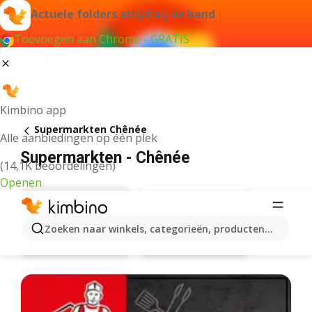
Actuele folders altijd bij de hand
Toevoegen aan Chrome - GRATIS
Kimbino app
Supermarkten Chênée
Alle aanbiedingen op één plek
Supermarkten - Chênée
(14,1K beoordelingen)
Openen
Zoeken naar winkels, categorieën, producten...
Lidl
Aanbiedingen