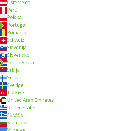
Österreich
Perú
Polska
Portugal
România
Schweiz
Slovenija
Slovensko
South Africa
Srbija
Suomi
Sverige
Türkiye
United Arab Emirates
United States
Ελλάδα
България
Україна