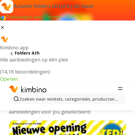
Actuele folders altijd bij de hand
Toevoegen aan Chrome - GRATIS
Kimbino app
Folders Ath
Alle aanbiedingen op één plek
(14,1K beoordelingen)
Openen
Ath folders online
Zoeken naar winkels, categorieën, producten...
We hebben de laatste en meest populaire
aanbiedingen voor jou geselecteerd