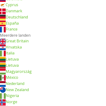
Cyprus
Danmark
Deutschland
España
France
Meerdere landen
Great Britain
Hrvatska
Italia
Lietuva
Lietuva
Magyarország
México
Nederland
New Zealand
Nigeria
Norge