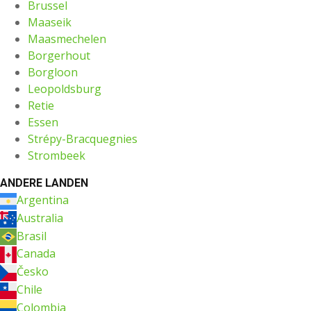
Brussel
Maaseik
Maasmechelen
Borgerhout
Borgloon
Leopoldsburg
Retie
Essen
Strépy-Bracquegnies
Strombeek
ANDERE LANDEN
Argentina
Australia
Brasil
Canada
Česko
Chile
Colombia