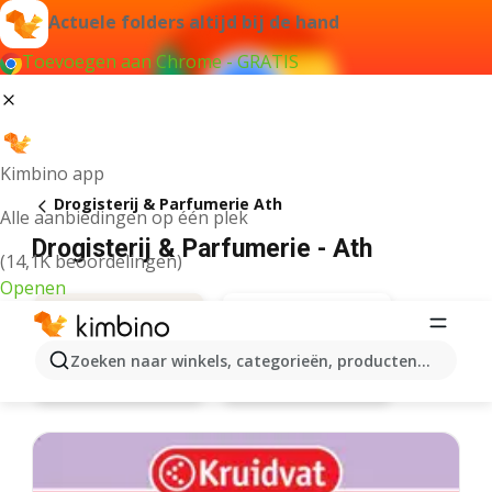
Actuele folders altijd bij de hand
Toevoegen aan Chrome - GRATIS
Kimbino app
Drogisterij & Parfumerie Ath
Alle aanbiedingen op één plek
Drogisterij & Parfumerie - Ath
(14,1K beoordelingen)
Openen
Zoeken naar winkels, categorieën, producten...
Di
Aanbiedingen