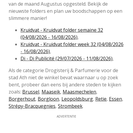
van de maand Augustus opgesteld. Bekijk de
nieuwste folders en plan uw boodschappen op een
slimmere manier!
Kruidvat - Kruidvat folder semaine 32
(04/08/2026 - 16/08/2026)
,
Kruidvat - Kruidvat folder week 32 (04/08/2026
- 16/08/2026)
,
Di - Di Publicité (29/07/2026 - 11/08/2026)
,
Als de categorie Drogisterij & Parfumerie voor de
stad Ath niet de winkel bevat waarnaar u op zoek
bent, probeer dan eens bij andere steden te kijken
zoals:
Brussel
,
Maaseik
,
Maasmechelen
,
Borgerhout
,
Borgloon
,
Leopoldsburg
,
Retie
,
Essen
,
Strépy-Bracquegnies
,
Strombeek
.
ADVERTENTIE