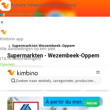
Actuele folders altijd bij de hand
Toevoegen aan Chrome - GRATIS
Kimbino app
Supermarkten Wezembeek-Oppem
Alle aanbiedingen op één plek
Supermarkten - Wezembeek-Oppem
(14,1K beoordelingen)
Openen
Zoeken naar winkels, categorieën, producten...
Carrefour
Delhaize
Aanbiedingen
NIEUW