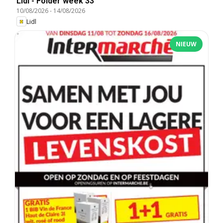
Lidl - Folder week 33
10/08/2026
-
14/08/2026
Lidl
NIEUW