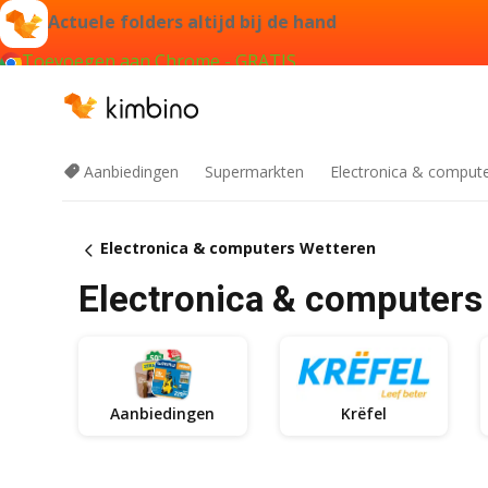
Actuele folders altijd bij de hand
Toevoegen aan Chrome - GRATIS
Aanbiedingen
Supermarkten
Electronica & comput
Electronica & computers Wetteren
Electronica & computers
Aanbiedingen
Krëfel