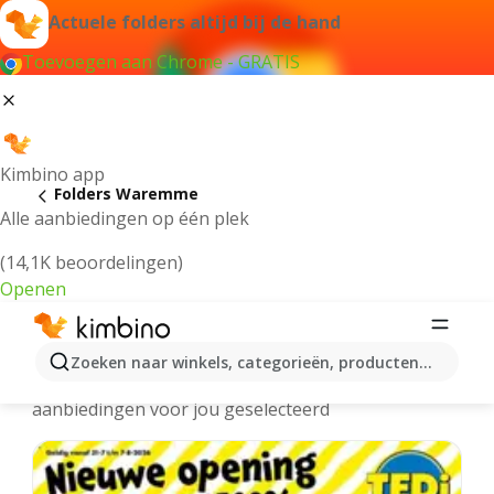
Actuele folders altijd bij de hand
Toevoegen aan Chrome - GRATIS
Kimbino app
Folders Waremme
Alle aanbiedingen op één plek
(14,1K beoordelingen)
Openen
Waremme folders online
Zoeken naar winkels, categorieën, producten...
We hebben de laatste en meest populaire
aanbiedingen voor jou geselecteerd