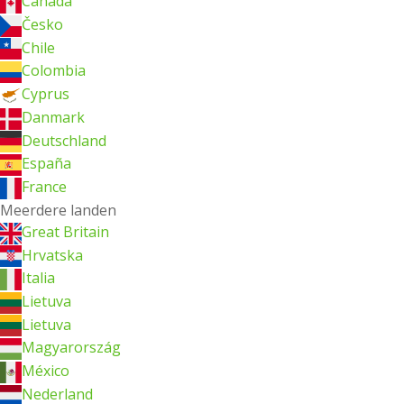
Canada
Česko
Chile
Colombia
Cyprus
Danmark
Deutschland
España
France
Meerdere landen
Great Britain
Hrvatska
Italia
Lietuva
Lietuva
Magyarország
México
Nederland