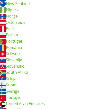
New Zealand
Nigeria
Norge
Österreich
Perú
Polska
Portugal
România
Schweiz
Slovenija
Slovensko
South Africa
Srbija
Suomi
Sverige
Türkiye
United Arab Emirates