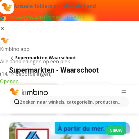
Actuele folders altijd bij de hand
Toevoegen aan Chrome - GRATIS
Kimbino app
Supermarkten Waarschoot
Alle aanbiedingen op één plek
Supermarkten - Waarschoot
(14,1K beoordelingen)
Openen
Zoeken naar winkels, categorieën, producten...
Aanbiedingen
Carrefour market
NIEUW