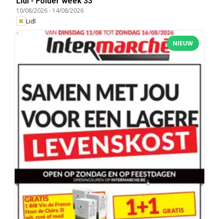
Lidl - Folder week 33
10/08/2026
-
14/08/2026
Lidl
NIEUW