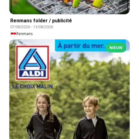
Renmans folder / publicité
07/08/2026
-
13/08/2026
Renmans
NIEUW