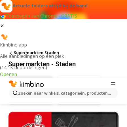
Actuele folders altijd bij de hand
Toevoegen aan Chrome - GRATIS
Kimbino app
Supermarkten Staden
Alle aanbiedingen op één plek
Supermarkten - Staden
(14,1K beoordelingen)
Openen
Zoeken naar winkels, categorieën, producten...
Delhaize
Aanbiedingen