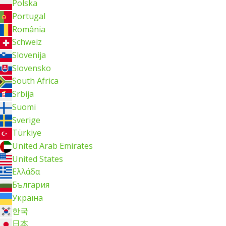
Polska
Portugal
România
Schweiz
Slovenija
Slovensko
South Africa
Srbija
Suomi
Sverige
Türkiye
United Arab Emirates
United States
Ελλάδα
България
Україна
한국
日本