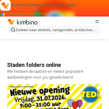
Actuele folders altijd bij de hand
Toevoegen aan Chrome - GRATIS
Folders Staden
Zoeken naar winkels, categorieën, producten...
Staden folders online
We hebben de laatste en meest populaire
aanbiedingen voor jou geselecteerd