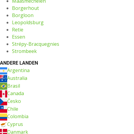
Maasmechelen
Borgerhout
Borgloon
Leopoldsburg
Retie
Essen
Strépy-Bracquegnies
Strombeek
ANDERE LANDEN
Argentina
Australia
Brasil
Canada
Česko
Chile
Colombia
Cyprus
Danmark