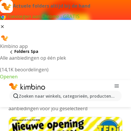
Actuele folders altijd bij de hand
Toevoegen aan Chrome - GRATIS
Kimbino app
Folders Spa
Alle aanbiedingen op één plek
(14,1K beoordelingen)
Openen
Spa folders online
Zoeken naar winkels, categorieën, producten...
We hebben de laatste en meest populaire
aanbiedingen voor jou geselecteerd