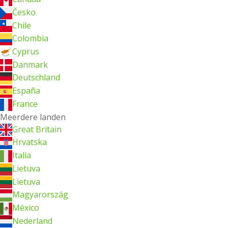
Česko
Chile
Colombia
Cyprus
Danmark
Deutschland
España
France
Meerdere landen
Great Britain
Hrvatska
Italia
Lietuva
Lietuva
Magyarország
México
Nederland