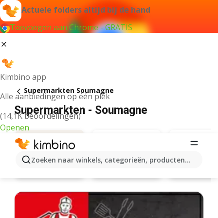
Actuele folders altijd bij de hand
Toevoegen aan Chrome - GRATIS
Kimbino app
Supermarkten Soumagne
Alle aanbiedingen op één plek
Supermarkten - Soumagne
(14,1K beoordelingen)
Openen
Zoeken naar winkels, categorieën, producten...
Aldi
Aanbiedingen
Carrefo