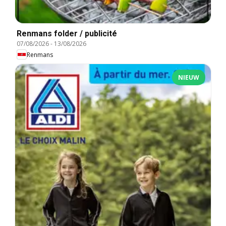
Renmans folder / publicité
07/08/2026
-
13/08/2026
Renmans
NIEUW