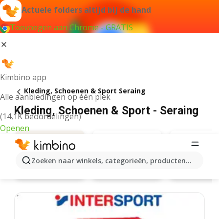
Actuele folders altijd bij de hand
Toevoegen aan Chrome - GRATIS
Kimbino app
Kleding, Schoenen & Sport Seraing
Alle aanbiedingen op één plek
Kleding, Schoenen & Sport - Seraing
(14,1K beoordelingen)
Openen
Zoeken naar winkels, categorieën, producten...
Zeeman
Bel&Bo
Aanbiedingen