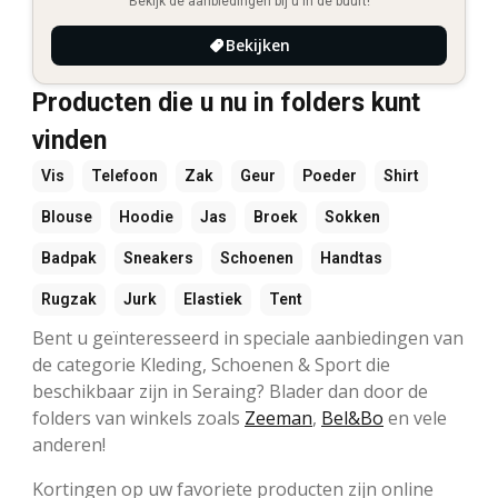
Bekijk de aanbiedingen bij u in de buurt!
Bekijken
Producten die u nu in folders kunt
vinden
Vis
Telefoon
Zak
Geur
Poeder
Shirt
Blouse
Hoodie
Jas
Broek
Sokken
Badpak
Sneakers
Schoenen
Handtas
Rugzak
Jurk
Elastiek
Tent
Bent u geïnteresseerd in speciale aanbiedingen van
de categorie Kleding, Schoenen & Sport die
beschikbaar zijn in Seraing? Blader dan door de
folders van winkels zoals
Zeeman
,
Bel&Bo
en vele
anderen!
Kortingen op uw favoriete producten zijn online