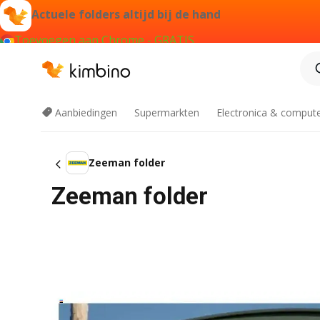
Actuele folders altijd bij de hand
Toevoegen aan Chrome - GRATIS
Aanbiedingen
Supermarkten
Electronica & comput
Zeeman folder
Zeeman folder