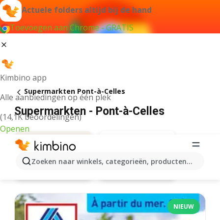
Actuele folders altijd bij de hand
Toevoegen aan Chrome - GRATIS
Kimbino app
Supermarkten Pont-à-Celles
Alle aanbiedingen op één plek
Supermarkten - Pont-à-Celles
(14,1K beoordelingen)
Openen
Zoeken naar winkels, categorieën, producten...
Delhaize
Aanbiedingen
NIEUW