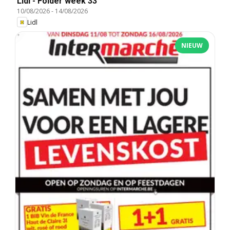
Lidl - Folder week 33
10/08/2026
-
14/08/2026
Lidl
NIEUW