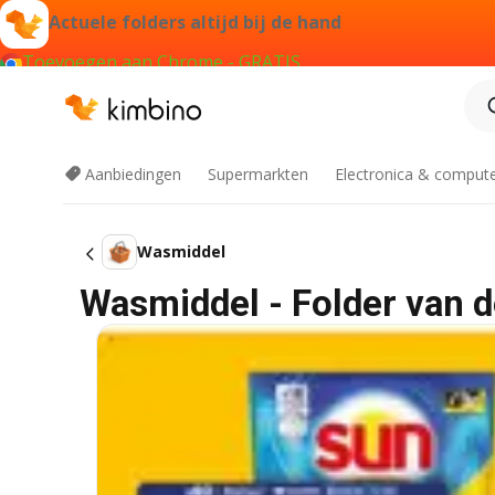
Actuele folders altijd bij de hand
Toevoegen aan Chrome - GRATIS
Aanbiedingen
Supermarkten
Electronica & comput
Wasmiddel
Wasmiddel - Folder van 