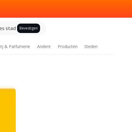
es stad
Bevestigen
rij & Parfumerie
Andere
Producten
Steden