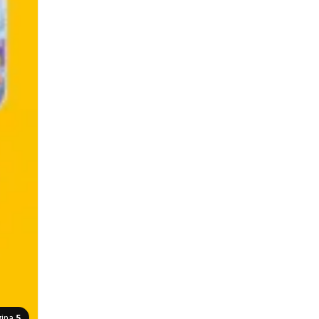
gina
5