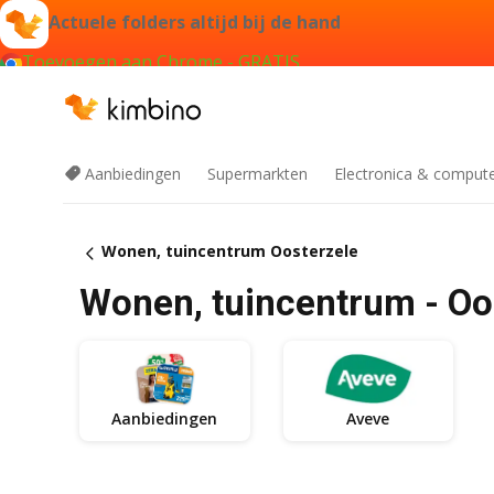
Actuele folders altijd bij de hand
Toevoegen aan Chrome - GRATIS
Aanbiedingen
Supermarkten
Electronica & comput
Wonen, tuincentrum Oosterzele
Wonen, tuincentrum - Oo
Aanbiedingen
Aveve