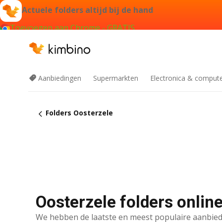
Actuele folders altijd bij de hand
Toevoegen aan Chrome - GRATIS
Aanbiedingen
Supermarkten
Electronica & comput
Folders Oosterzele
Oosterzele folders onlin
We hebben de laatste en meest populaire aanbied