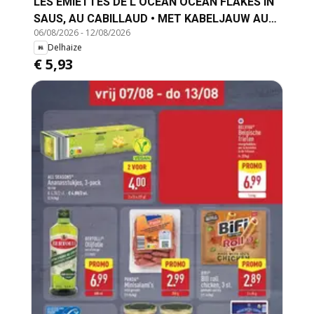
LES EMIETTÉS DE L'OCÉAN OCEAN FLAKES IN
SAUS, AU CABILLAUD • MET KABELJAUW AU
06/08/2026
-
12/08/2026
SAUMON • MET ZALM AU CARRELET • MET
Delhaize
SCHOL AU COLIN • MET KOOLVIS
€ 5,93