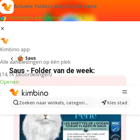
Actuele folders altijd bij de hand
Toevoegen aan Chrome - GRATIS
Kimbino app
Saus
Alle aanbiedingen op één plek
Saus - Folder van de week:
(14,1K beoordelingen)
Openen
Zoeken naar winkels, categorieën, producten...
Kies stad