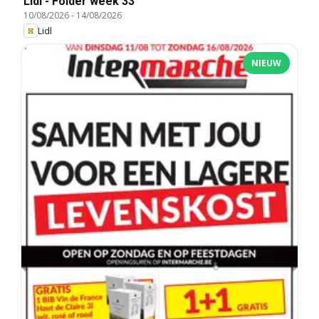
Lidl - Folder week 33
10/08/2026
-
14/08/2026
Lidl
NIEUW