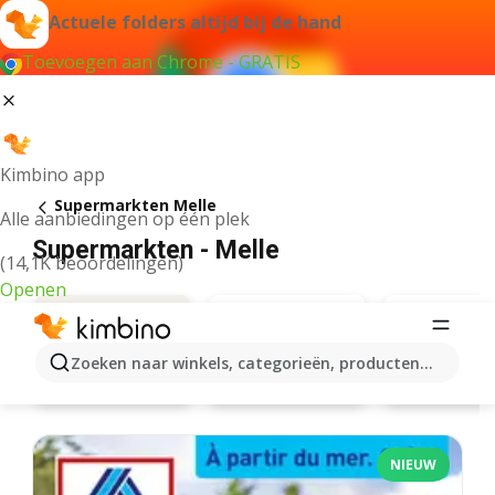
Actuele folders altijd bij de hand
Toevoegen aan Chrome - GRATIS
Kimbino app
Supermarkten Melle
Alle aanbiedingen op één plek
Supermarkten - Melle
(14,1K beoordelingen)
Openen
Zoeken naar winkels, categorieën, producten...
Lidl
Aanbiedingen
Carrefour market
NIEUW